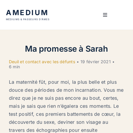
Skip
AMEDIUM
to
Toggle
content
MÉDIUMS & PASSEURS D’ÂMES
Navigation
Accueil
Ma promesse à Sarah
Prestations
Deuil et contact avec les défunts
•
19 février 2021
•
6 min
Guides
La maternité fût, pour moi, la plus belle et plus
Articles
douce des périodes de mon incarnation. Vous me
direz que je ne suis pas encore au bout, certes,
mais je sais que rien n’égalera ces moments. Le
À propos
test positif, ces premiers battements de cœur, la
découverte du sexe, deviner son visage au
Contact
travers des échographies pour ensuite