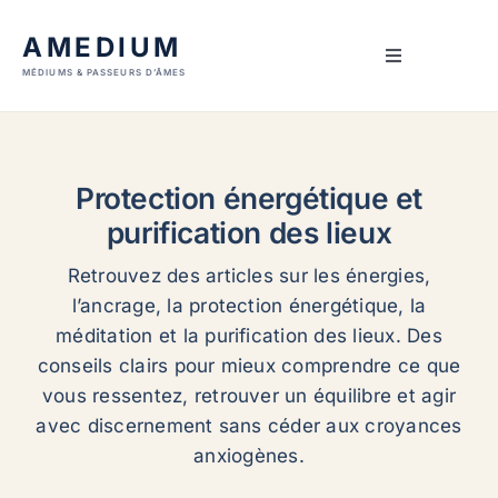
Skip
AMEDIUM
to
Toggle
content
MÉDIUMS & PASSEURS D’ÂMES
Navigation
Accueil
Prestations
Protection énergétique et
purification des lieux
Guides
Retrouvez des articles sur les énergies,
l’ancrage, la protection énergétique, la
Articles
méditation et la purification des lieux. Des
conseils clairs pour mieux comprendre ce que
vous ressentez, retrouver un équilibre et agir
À propos
avec discernement sans céder aux croyances
anxiogènes.
Contact